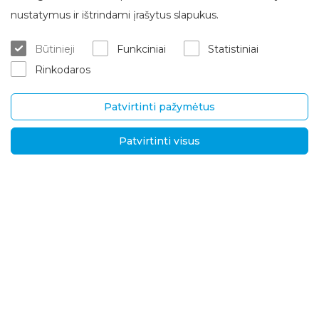
Apie Brasta Glass
Klientų aptarnavimas
nustatymus ir ištrindami įrašytus slapukus.
Kur įsigyti
ES projektai
Būtinieji
Funkciniai
Statistiniai
Matavimas/konsultacija
Apie mus
Rinkodaros
Montavimo paslaugos
Karjera
Garantinis/ pogarantinis aptar
Kontaktai
navimas
Patvirtinti pažymėtus
Pristatymas ir grąžinimas
Patvirtinti visus
UAB „Brasta Glass“
Informacija
Palemono g. 7B,
D.U.K.
Kaunas, LT-52158
Naujienos
Tel.
+370 670 00511
Privatumo politika
El. p.:
Sprendimai tarptautin
ėms rinkoms
info@brastaglass.com
Kokybės ir aplinkosaug
os politika