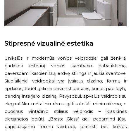
Stipresnė vizualinė estetika
Unikalūs ir modernūs vonios veidrodžiai gali ženkliai
padidinti estetinį vonios kambario patrauklumą,
paversdami kasdienišką erdvę stilinga ir jaukia šventove.
Šiuolaikiniai veidrodžiai yra įvairaus dizaino, formų ir
apdailos, todėl galima pasirinkti detales, kurios papildytų
bendrą interjero dizainą. Pavyzdžiui, apvalus veidrodis su
elegantišku metaliniu rėmu gali suteikti minimalizmo, o
puošnus vintažinio stiliaus veidrodis – klasikinės
elegancijos pojūtį. „Brasta Glass“ gali pagaminti jūsų
pageidaujamų formų veidrodį, parinkti bet kokios