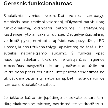
Geresnis funkcionalumas
Šiuolaikiniai vonios veidrodžiai vonios kambaryje
praplečia savo tradicinį vaidmenį, siūlydami patobulintą
funkcionalumą, didindami patogumą ir efektyvumą
kasdienėje ryto ar vakaro rutinoje. Daugelyje šiuolaikinių
veidrodžių yra įmontuotas apšvietimas, pavyzdžiui, LED
juostos, kurios užtikrina tolygų apšvietimą be šešėlių bei
suteikia nepaneigiamo jaukumo. Ši funkcija ypač
naudinga atliekant tikslumo reikalaujančias higienos
procedūras, pavyzdžiui, skutantis, dažantis ar užsiimant
veido odos priežiūros rutina. Integruotas apšvietimas ne
tik užtikrina optimalų matomumą, bet ir suteikia vonios
kambariui šiuolaikiško stiliaus.
Jei ieškote kažko itin įspūdingo ar siekiate sukurti tam
tikrą skaitmeninę tvirtovę, pasidomėkite veidrodžiais su