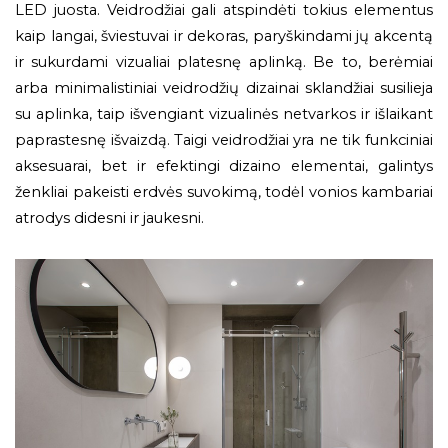
LED juosta. Veidrodžiai gali atspindėti tokius elementus
kaip langai, šviestuvai ir dekoras, paryškindami jų akcentą
ir sukurdami vizualiai platesnę aplinką. Be to, berėmiai
arba minimalistiniai veidrodžių dizainai sklandžiai susilieja
su aplinka, taip išvengiant vizualinės netvarkos ir išlaikant
paprastesnę išvaizdą. Taigi veidrodžiai yra ne tik funkciniai
aksesuarai, bet ir efektingi dizaino elementai, galintys
ženkliai pakeisti erdvės suvokimą, todėl vonios kambariai
atrodys didesni ir jaukesni.