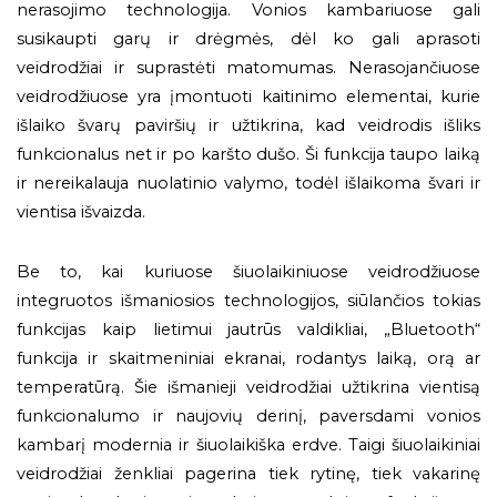
nerasojimo technologija. Vonios kambariuose gali
susikaupti garų ir drėgmės, dėl ko gali aprasoti
veidrodžiai ir suprastėti matomumas. Nerasojančiuose
veidrodžiuose yra įmontuoti kaitinimo elementai, kurie
išlaiko švarų paviršių ir užtikrina, kad veidrodis išliks
funkcionalus net ir po karšto dušo. Ši funkcija taupo laiką
ir nereikalauja nuolatinio valymo, todėl išlaikoma švari ir
vientisa išvaizda.
Be to, kai kuriuose šiuolaikiniuose veidrodžiuose
integruotos išmaniosios technologijos, siūlančios tokias
funkcijas kaip lietimui jautrūs valdikliai, „Bluetooth“
funkcija ir skaitmeniniai ekranai, rodantys laiką, orą ar
temperatūrą. Šie išmanieji veidrodžiai užtikrina vientisą
funkcionalumo ir naujovių derinį, paversdami vonios
kambarį modernia ir šiuolaikiška erdve. Taigi šiuolaikiniai
veidrodžiai ženkliai pagerina tiek rytinę, tiek vakarinę