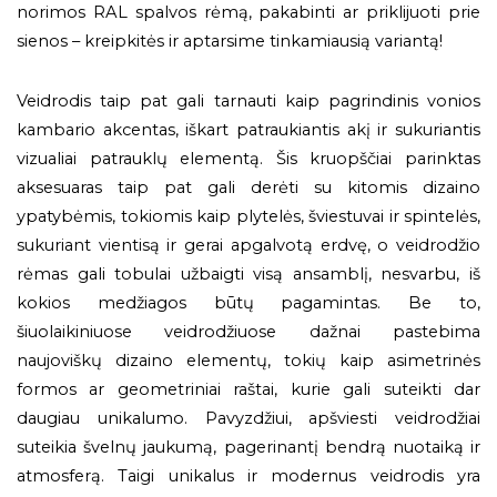
norimos RAL spalvos rėmą, pakabinti ar priklijuoti prie
sienos – kreipkitės ir aptarsime tinkamiausią variantą!
Veidrodis taip pat gali tarnauti kaip pagrindinis vonios
kambario akcentas, iškart patraukiantis akį ir sukuriantis
vizualiai patrauklų elementą. Šis kruopščiai parinktas
aksesuaras taip pat gali derėti su kitomis dizaino
ypatybėmis, tokiomis kaip plytelės, šviestuvai ir spintelės,
sukuriant vientisą ir gerai apgalvotą erdvę, o veidrodžio
rėmas gali tobulai užbaigti visą ansamblį, nesvarbu, iš
kokios medžiagos būtų pagamintas. Be to,
šiuolaikiniuose veidrodžiuose dažnai pastebima
naujoviškų dizaino elementų, tokių kaip asimetrinės
formos ar geometriniai raštai, kurie gali suteikti dar
daugiau unikalumo. Pavyzdžiui, apšviesti veidrodžiai
suteikia švelnų jaukumą, pagerinantį bendrą nuotaiką ir
atmosferą. Taigi unikalus ir modernus veidrodis yra