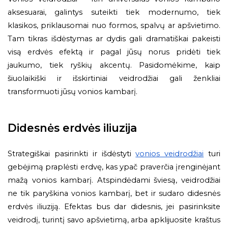
aksesuarai, galintys suteikti tiek modernumo, tiek
klasikos, priklausomai nuo formos, spalvų ar apšvietimo.
Tam tikras išdėstymas ar dydis gali dramatiškai pakeisti
visą erdvės efektą ir pagal jūsų norus pridėti tiek
jaukumo, tiek ryškių akcentų. Pasidomėkime, kaip
šiuolaikiški ir išskirtiniai veidrodžiai gali ženkliai
transformuoti jūsų vonios kambarį.
Didesnės erdvės iliuzija
Strategiškai pasirinkti ir išdėstyti
vonios veidrodžiai
turi
gebėjimą praplėsti erdvę, kas ypač praverčia įrenginėjant
mažą vonios kambarį. Atspindėdami šviesą, veidrodžiai
ne tik paryškina vonios kambarį, bet ir sudaro didesnės
erdvės iliuziją. Efektas bus dar didesnis, jei pasirinksite
veidrodį, turintį savo apšvietimą, arba apklijuosite kraštus