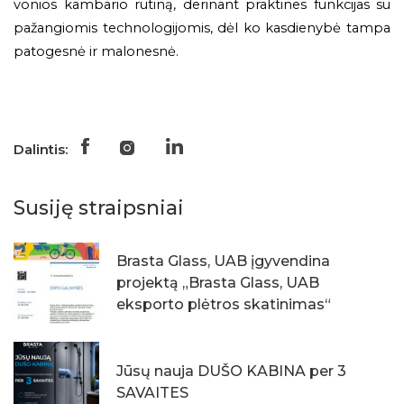
vonios kambario rutiną, derinant praktines funkcijas su
pažangiomis technologijomis, dėl ko kasdienybė tampa
patogesnė ir malonesnė.
Dalintis:
Susiję straipsniai
Brasta Glass, UAB įgyvendina
projektą „Brasta Glass, UAB
eksporto plėtros skatinimas“
Jūsų nauja DUŠO KABINA per 3
SAVAITES