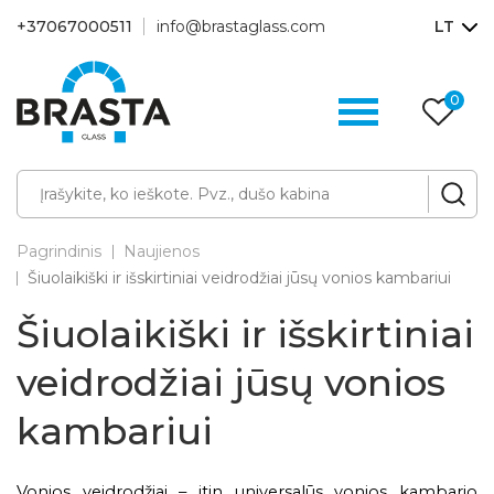
+37067000511
info@brastaglass.com
LT
0
Pa
p
Pagrindinis
Naujienos
Šiuolaikiški ir išskirtiniai veidrodžiai jūsų vonios kambariui
Šiuolaikiški ir išskirtiniai
veidrodžiai jūsų vonios
kambariui
Vonios veidrodžiai – itin universalūs vonios kambario