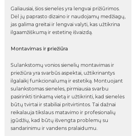
Galiausiai, šios sienelės yra lengvai prižiūrimos.
Dėl jų paprasto dizaino ir naudojamų medžiagų,
jas galima greitai ir lengvai valyti, kas užtikrina
ilgaamžiškumą ir estetinę išvaizdą.
Montavimas ir priežiūra
Sulankstomų vonios sienelių montavimas ir
priežiūra yra svarbūs aspektai, užtikrinantys
ilgalaikį funkcionalumą ir estetiką. Montuojant
sulankstomas sieneles, pirmiausia svarbu
pasirinkti tinkamą vietą ir užtikrinti, kad sienelės
būtų tvirtai ir stabiliai pritvirtintos. Tai dažnai
reikalauja tikslaus matavimo ir profesionalių
įgūdžių, kad būtų išvengta problemų su
sandarinimu ir vandens pralaidumu.