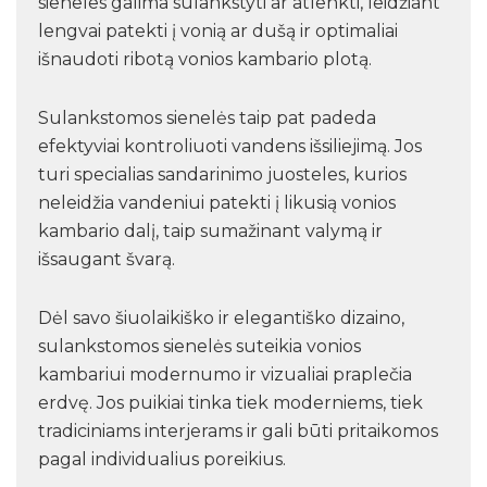
sieneles galima sulankstyti ar atlenkti, leidžiant
lengvai patekti į vonią ar dušą ir optimaliai
išnaudoti ribotą vonios kambario plotą.
Sulankstomos sienelės taip pat padeda
efektyviai kontroliuoti vandens išsiliejimą. Jos
turi specialias sandarinimo juosteles, kurios
neleidžia vandeniui patekti į likusią vonios
kambario dalį, taip sumažinant valymą ir
išsaugant švarą.
Dėl savo šiuolaikiško ir elegantiško dizaino,
sulankstomos sienelės suteikia vonios
kambariui modernumo ir vizualiai praplečia
erdvę. Jos puikiai tinka tiek moderniems, tiek
tradiciniams interjerams ir gali būti pritaikomos
pagal individualius poreikius.