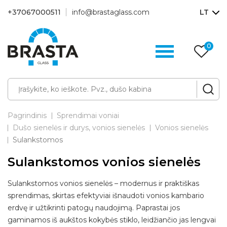
+37067000511
info@brastaglass.com
LT
0
Pa
p
Pagrindinis
Sprendimai voniai
Dušo sienelės ir durys, vonios sienelės
Vonios sienelės
Sulankstomos
Sulankstomos vonios sienelės
Sulankstomos vonios sienelės – modernus ir praktiškas
sprendimas, skirtas efektyviai išnaudoti vonios kambario
erdvę ir užtikrinti patogų naudojimą. Paprastai jos
gaminamos iš aukštos kokybės stiklo, leidžiančio jas lengvai