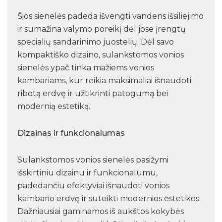
Šios sienelės padeda išvengti vandens išsiliejimo
ir sumažina valymo poreikį dėl jose įrengtų
specialių sandarinimo juostelių. Dėl savo
kompaktiško dizaino, sulankstomos vonios
sienelės ypač tinka mažiems vonios
kambariams, kur reikia maksimaliai išnaudoti
ribotą erdvę ir užtikrinti patogumą bei
modernią estetiką.
Dizainas ir funkcionalumas
Sulankstomos vonios sienelės pasižymi
išskirtiniu dizainu ir funkcionalumu,
padedančiu efektyviai išnaudoti vonios
kambario erdvę ir suteikti modernios estetikos.
Dažniausiai gaminamos iš aukštos kokybės