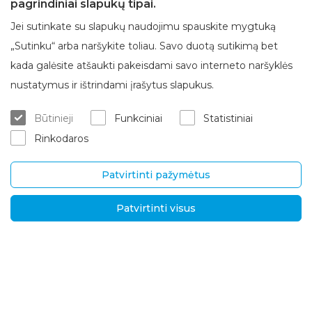
pagrindiniai slapukų tipai.
Jei sutinkate su slapukų naudojimu spauskite mygtuką
„Sutinku“ arba naršykite toliau. Savo duotą sutikimą bet
kada galėsite atšaukti pakeisdami savo interneto naršyklės
Apie Brasta Glass
Klientų aptarnavimas
nustatymus ir ištrindami įrašytus slapukus.
Kur įsigyti
ES projektai
Būtinieji
Funkciniai
Statistiniai
Matavimas/konsultacija
Apie mus
Rinkodaros
Montavimo paslaugos
Karjera
Garantinis/ pogarantinis aptar
Kontaktai
navimas
Patvirtinti pažymėtus
Pristatymas ir grąžinimas
Patvirtinti visus
UAB „Brasta Glass“
Informacija
Palemono g. 7B,
D.U.K.
Kaunas, LT-52158
Naujienos
Tel.
+370 670 00511
Privatumo politika