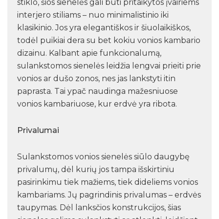
stiklo, šios sienelės gali būti pritaikytos įvairiems
interjero stiliams – nuo minimalistinio iki
klasikinio. Jos yra elegantiškos ir šiuolaikiškos,
todėl puikiai dera su bet kokiu vonios kambario
dizainu. Kalbant apie funkcionalumą,
sulankstomos sienelės leidžia lengvai prieiti prie
vonios ar dušo zonos, nes jas lankstyti itin
paprasta. Tai ypač naudinga mažesniuose
vonios kambariuose, kur erdvė yra ribota.
Privalumai
Sulankstomos vonios sienelės siūlo daugybę
privalumų, dėl kurių jos tampa išskirtiniu
pasirinkimu tiek mažiems, tiek dideliems vonios
kambariams. Jų pagrindinis privalumas – erdvės
taupymas. Dėl lanksčios konstrukcijos, šias