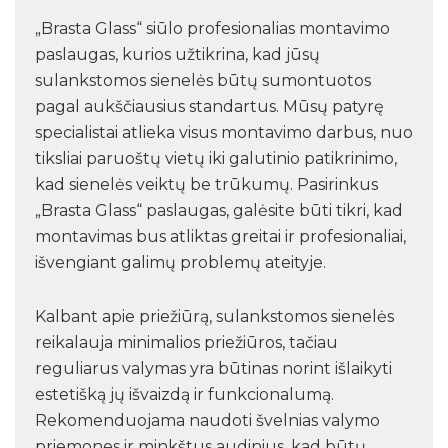
„Brasta Glass“ siūlo profesionalias montavimo
paslaugas, kurios užtikrina, kad jūsų
sulankstomos sienelės būtų sumontuotos
pagal aukščiausius standartus. Mūsų patyrę
specialistai atlieka visus montavimo darbus, nuo
tiksliai paruoštų vietų iki galutinio patikrinimo,
kad sienelės veiktų be trūkumų. Pasirinkus
„Brasta Glass“ paslaugas, galėsite būti tikri, kad
montavimas bus atliktas greitai ir profesionaliai,
išvengiant galimų problemų ateityje.
Kalbant apie priežiūrą, sulankstomos sienelės
reikalauja minimalios priežiūros, tačiau
reguliarus valymas yra būtinas norint išlaikyti
estetišką jų išvaizdą ir funkcionalumą.
Rekomenduojama naudoti švelnias valymo
priemones ir minkštus audinius, kad būtų