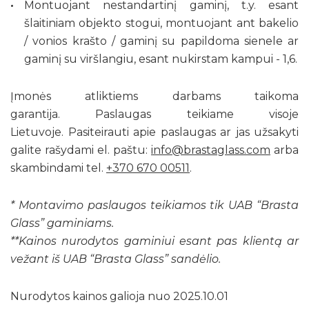
Montuojant nestandartinį gaminį, t.y. esant
šlaitiniam objekto stogui, montuojant ant bakelio
/ vonios krašto / gaminį su papildoma sienele ar
gaminį su viršlangiu, esant nukirstam kampui - 1,6.
Įmonės atliktiems darbams taikoma
garantija. Paslaugas teikiame visoje
Lietuvoje. Pasiteirauti apie paslaugas ar jas užsakyti
galite rašydami el. paštu:
info@brastaglass.com
arba
skambindami tel.
+370 670 00511
.
* Montavimo paslaugos teikiamos tik UAB “Brasta
Glass” gaminiams.
**Kainos nurodytos gaminiui esant pas klientą ar
vežant iš UAB “Brasta Glass” sandėlio.
Nurodytos kainos galioja nuo 2025.10.01