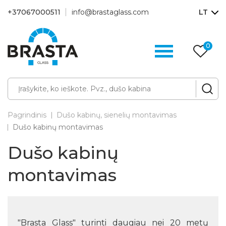
+37067000511
info@brastaglass.com
LT
0
Pa
p
Pagrindinis
Dušo kabinų, sienelių montavimas
Dušo kabinų montavimas
Dušo kabinų
montavimas
"Brasta Glass" turinti daugiau nei 20 metų