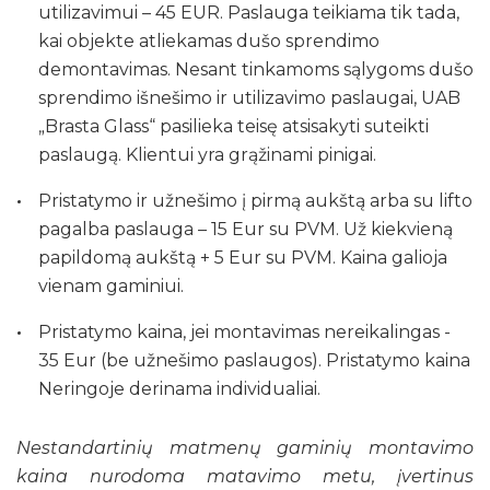
utilizavimui – 45 EUR. Paslauga teikiama tik tada,
kai objekte atliekamas dušo sprendimo
demontavimas. Nesant tinkamoms sąlygoms dušo
sprendimo išnešimo ir utilizavimo paslaugai, UAB
„Brasta Glass“ pasilieka teisę atsisakyti suteikti
paslaugą. Klientui yra grąžinami pinigai.
Pristatymo ir užnešimo į pirmą aukštą arba su lifto
pagalba paslauga – 15 Eur su PVM. Už kiekvieną
papildomą aukštą + 5 Eur su PVM. Kaina galioja
vienam gaminiui.
Pristatymo kaina, jei montavimas nereikalingas -
35 Eur (be užnešimo paslaugos). Pristatymo kaina
Neringoje derinama individualiai.
Nestandartinių matmenų gaminių montavimo
kaina nurodoma matavimo metu, įvertinus