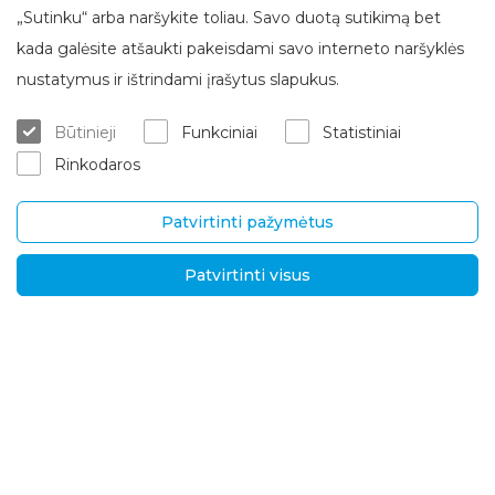
„Sutinku“ arba naršykite toliau. Savo duotą sutikimą bet
kada galėsite atšaukti pakeisdami savo interneto naršyklės
Apie Brasta Glass
Klientų aptarnavimas
nustatymus ir ištrindami įrašytus slapukus.
Kur įsigyti
ES projektai
Būtinieji
Funkciniai
Statistiniai
Matavimas/konsultacija
Apie mus
Rinkodaros
Montavimo paslaugos
Karjera
Garantinis/ pogarantinis aptar
Kontaktai
navimas
Patvirtinti pažymėtus
Pristatymas ir grąžinimas
Patvirtinti visus
UAB „Brasta Glass“
Informacija
Palemono g. 7B,
D.U.K.
Kaunas, LT-52158
Naujienos
Tel.
+370 670 00511
Privatumo politika
El. p.:
Sprendimai tarptautin
ėms rinkoms
info@brastaglass.com