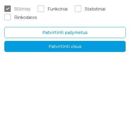
Kur įsigyti
ES projektai
Būtinieji
Funkciniai
Statistiniai
Matavimas/konsultacija
Apie mus
Rinkodaros
Montavimo paslaugos
Karjera
Garantinis/ pogarantinis aptar
Kontaktai
navimas
Patvirtinti pažymėtus
Pristatymas ir grąžinimas
Patvirtinti visus
UAB „Brasta Glass“
Informacija
Palemono g. 7B,
D.U.K.
Kaunas, LT-52158
Naujienos
Tel.
+370 670 00511
Privatumo politika
El. p.:
Sprendimai tarptautin
ėms rinkoms
info@brastaglass.com
Kokybės ir aplinkosaug
os politika