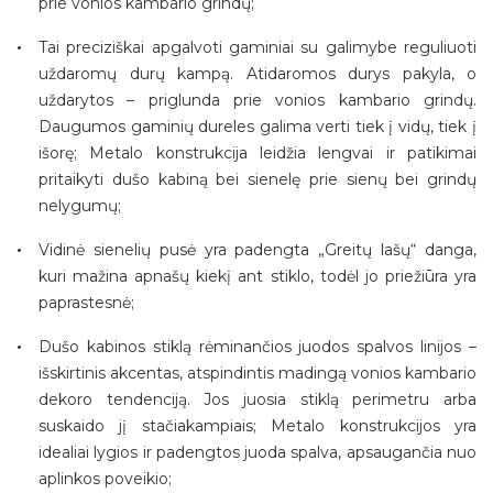
prie vonios kambario grindų;
Tai preciziškai apgalvoti gaminiai su galimybe reguliuoti
uždaromų durų kampą. Atidaromos durys pakyla, o
uždarytos – priglunda prie vonios kambario grindų.
Daugumos gaminių dureles galima verti tiek į vidų, tiek į
išorę; Metalo konstrukcija leidžia lengvai ir patikimai
pritaikyti dušo kabiną bei sienelę prie sienų bei grindų
nelygumų;
Vidinė sienelių pusė yra padengta „Greitų lašų“ danga,
kuri mažina apnašų kiekį ant stiklo, todėl jo priežiūra yra
paprastesnė;
Dušo kabinos stiklą rėminančios juodos spalvos linijos –
išskirtinis akcentas, atspindintis madingą vonios kambario
dekoro tendenciją. Jos juosia stiklą perimetru arba
suskaido jį stačiakampiais; Metalo konstrukcijos yra
idealiai lygios ir padengtos juoda spalva, apsaugančia nuo
aplinkos poveikio;