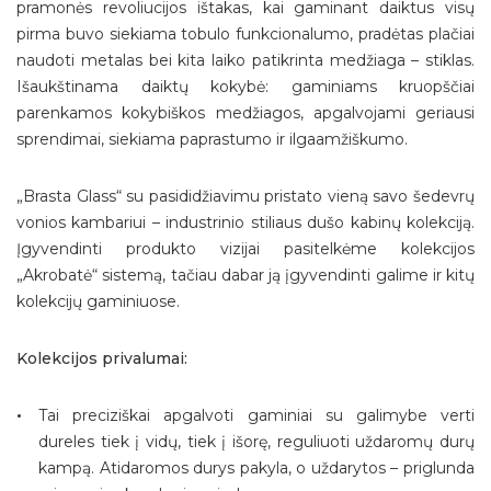
pramonės revoliucijos ištakas, kai gaminant daiktus visų
pirma buvo siekiama tobulo funkcionalumo, pradėtas plačiai
naudoti metalas bei kita laiko patikrinta medžiaga – stiklas.
Išaukštinama daiktų kokybė: gaminiams kruopščiai
parenkamos kokybiškos medžiagos, apgalvojami geriausi
sprendimai, siekiama paprastumo ir ilgaamžiškumo.
„Brasta Glass“ su pasididžiavimu pristato vieną savo šedevrų
vonios kambariui – industrinio stiliaus dušo kabinų kolekciją.
Įgyvendinti produkto vizijai pasitelkėme kolekcijos
„Akrobatė“ sistemą, tačiau dabar ją įgyvendinti galime ir kitų
kolekcijų gaminiuose.
Kolekcijos privalumai:
Tai preciziškai apgalvoti gaminiai su galimybe verti
dureles tiek į vidų, tiek į išorę, reguliuoti uždaromų durų
kampą. Atidaromos durys pakyla, o uždarytos – priglunda