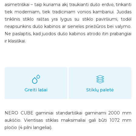
asimetriškai – taip kuriama akį traukianti dušo erdvė, tinkanti
tiek moderniam, tiek tradiciniam vonios kambariui. Juodas
tinklinis stiklo raštas yra lygus su stiklo paviršiumi, todėl
neapsunkins dušo kabinos ar sienelės priežiūros bei valymo.
Ne paslaptis, kad juodos dušo kabinos atrodo itin prabangiai
ir klasiškai.
Greiti lašai
Stiklų paletė
NERO CUBE gaminiai standartiškai gaminami 2000 mm
aukščio. Vientisas stiklas maksimaliai gali būti 1072 mm
pločio (4 pilni langeliai).