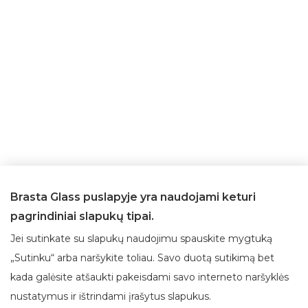
Brasta Glass puslapyje yra naudojami keturi
pagrindiniai slapukų tipai.
Jei sutinkate su slapukų naudojimu spauskite mygtuką
„Sutinku“ arba naršykite toliau. Savo duotą sutikimą bet
kada galėsite atšaukti pakeisdami savo interneto naršyklės
Apie Brasta Glass
Klientų aptarnavimas
nustatymus ir ištrindami įrašytus slapukus.