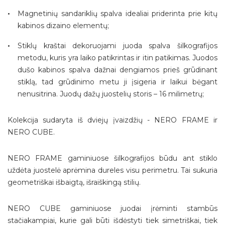
Magnetinių sandariklių spalva idealiai priderinta prie kitų
kabinos dizaino elementų;
Stiklų kraštai dekoruojami juoda spalva šilkografijos
metodu, kuris yra laiko patikrintas ir itin patikimas. Juodos
dušo kabinos spalva dažnai dengiamos prieš grūdinant
stiklą, tad grūdinimo metu ji įsigeria ir laikui bėgant
nenusitrina. Juodų dažų juostelių storis – 16 milimetrų;
Kolekcija sudaryta iš dviejų įvaizdžių - NERO FRAME ir
NERO CUBE.
NERO FRAME gaminiuose šilkografijos būdu ant stiklo
uždėta juostelė aprėmina dureles visu perimetru. Tai sukuria
geometriškai išbaigtą, išraiškingą stilių.
NERO CUBE gaminiuose juodai įrėminti stambūs
stačiakampiai, kurie gali būti išdėstyti tiek simetriškai, tiek