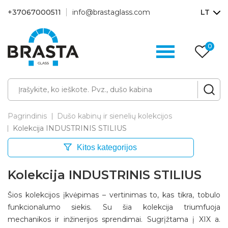
+37067000511
info@brastaglass.com
LT
0
Pa
p
Pagrindinis
Dušo kabinų ir sienelių kolekcijos
Kolekcija INDUSTRINIS STILIUS
Kitos kategorijos
Kolekcija INDUSTRINIS STILIUS
Šios kolekcijos įkvėpimas – vertinimas to, kas tikra, tobulo
funkcionalumo siekis. Su šia kolekcija triumfuoja
mechanikos ir inžinerijos sprendimai. Sugrįžtama į XIX a.