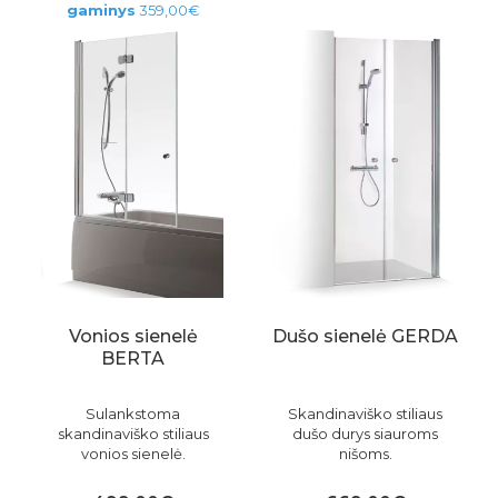
gaminys
359,00€
Vonios sienelė
Dušo sienelė GERDA
BERTA
Sulankstoma
Skandinaviško stiliaus
skandinaviško stiliaus
dušo durys siauroms
vonios sienelė.
nišoms.