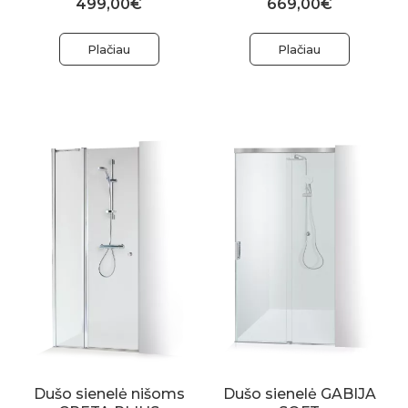
499,00€
669,00€
Plačiau
Plačiau
Dušo sienelė nišoms
Dušo sienelė GABIJA