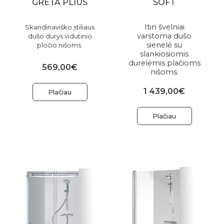
GRETA PLIUS
SOFT
Itin švelniai
Skandinaviško stiliaus
varstoma dušo
dušo durys vidutinio
sienelė su
pločio nišoms.
slankiosiomis
durelėmis plačioms
569,00€
nišoms.
1 439,00€
Plačiau
Plačiau