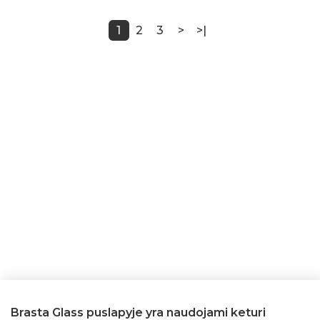
1
2
3
>
>|
Brasta Glass puslapyje yra naudojami keturi