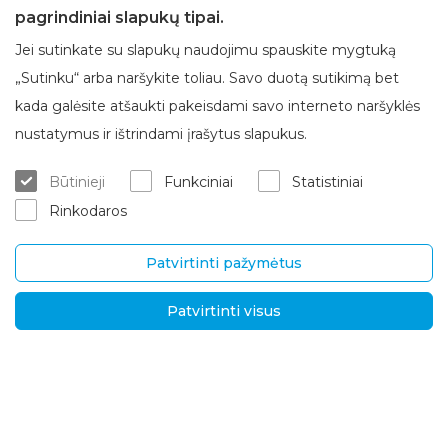
pagrindiniai slapukų tipai.
Jei sutinkate su slapukų naudojimu spauskite mygtuką
„Sutinku“ arba naršykite toliau. Savo duotą sutikimą bet
kada galėsite atšaukti pakeisdami savo interneto naršyklės
Apie Brasta Glass
Klientų aptarnavimas
nustatymus ir ištrindami įrašytus slapukus.
Kur įsigyti
ES projektai
Būtinieji
Funkciniai
Statistiniai
Matavimas/konsultacija
Apie mus
Rinkodaros
Montavimo paslaugos
Karjera
Garantinis/ pogarantinis aptar
Kontaktai
navimas
Patvirtinti pažymėtus
Pristatymas ir grąžinimas
Patvirtinti visus
UAB „Brasta Glass“
Informacija
Palemono g. 7B,
D.U.K.
Kaunas, LT-52158
Naujienos
Tel.
+370 670 00511
Privatumo politika