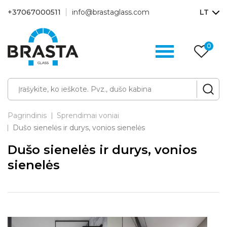
+37067000511
info@brastaglass.com
LT
0
Pa
p
Pagrindinis
Sprendimai voniai
Dušo sienelės ir durys, vonios sienelės
Dušo sienelės ir durys, vonios
sienelės