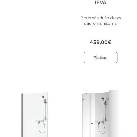
IEVA
Berėmės dušo durys
siauroms nišoms.
459,00€
Plačiau