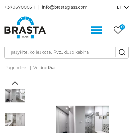
+37067000511
info@brastaglass.com
LT
0
Pa
p
Pagrindinis
Veidrodžiai