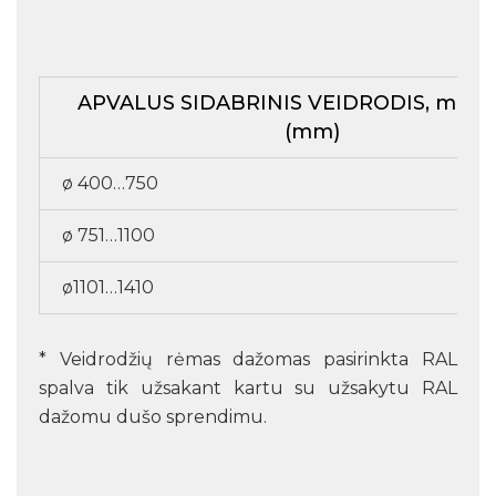
APVALUS SIDABRINIS VEIDRODIS, mat
(mm)
ø 400…750
ø 751…1100
ø1101…1410
* Veidrodžių rėmas dažomas pasirinkta RAL
spalva tik užsakant kartu su užsakytu RAL
dažomu dušo sprendimu.