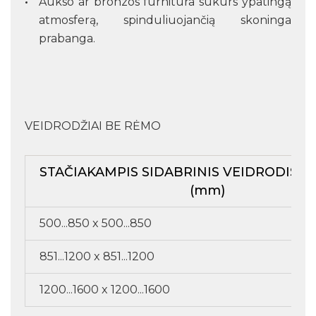
Aukso ar bronzos furnitūra sukurs ypatingą
atmosferą, spinduliuojančią skoninga
prabanga.
VEIDRODŽIAI BE RĖMO
STAČIAKAMPIS SIDABRINIS VEIDRODIS, 
(mm)
500...850 x 500...850
851...1200 x 851...1200
1200...1600 x 1200...1600