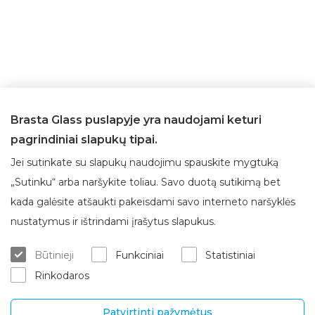
Brasta Glass puslapyje yra naudojami keturi
pagrindiniai slapukų tipai.
Jei sutinkate su slapukų naudojimu spauskite mygtuką
„Sutinku“ arba naršykite toliau. Savo duotą sutikimą bet
kada galėsite atšaukti pakeisdami savo interneto naršyklės
Apie Brasta Glass
Klientų aptarnavimas
nustatymus ir ištrindami įrašytus slapukus.
Kur įsigyti
ES projektai
Būtinieji
Funkciniai
Statistiniai
Matavimas/konsultacija
Apie mus
Rinkodaros
Montavimo paslaugos
Karjera
Garantinis/ pogarantinis aptar
Kontaktai
navimas
Patvirtinti pažymėtus