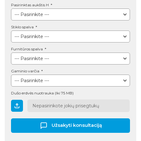
Pasirinktas aukštis H
Stiklo spalva
Furnitūros spalva
Gaminio varčia
Dušo erdvės nuotrauka (Iki 75 MB)
Nepasirinkote jokių prisegtukų
Užsakyti konsultaciją