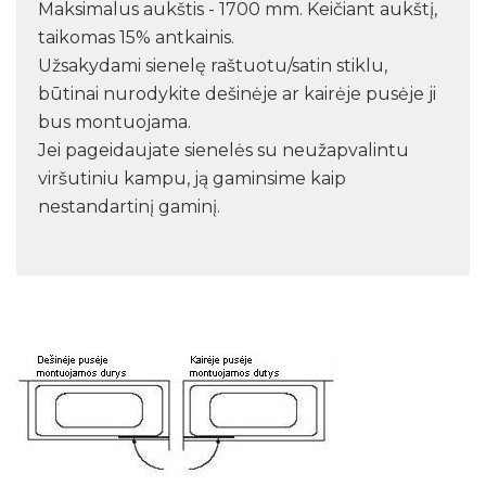
Maksimalus aukštis - 1700 mm. Keičiant aukštį,
taikomas 15% antkainis.
Užsakydami sienelę raštuotu/satin stiklu,
būtinai nurodykite dešinėje ar kairėje pusėje ji
bus montuojama.
Jei pageidaujate sienelės su neužapvalintu
viršutiniu kampu, ją gaminsime kaip
nestandartinį gaminį.