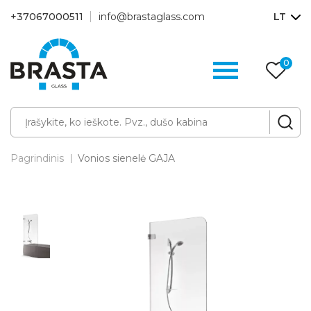
+37067000511
info@brastaglass.com
LT
0
Pa
p
Pagrindinis
Vonios sienelė GAJA