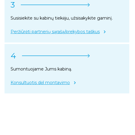
3
Susisiekite su kabinų tiekėju, užsisakykite gaminį.
Peržiūrėti partnerių sąrašą/prekybos taškus
4
Sumontuojame Jums kabiną.
Konsultuotis dėl montavimo