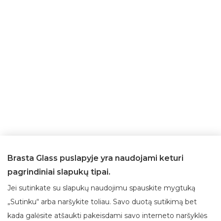
Brasta Glass puslapyje yra naudojami keturi
pagrindiniai slapukų tipai.
Jei sutinkate su slapukų naudojimu spauskite mygtuką
„Sutinku“ arba naršykite toliau. Savo duotą sutikimą bet
kada galėsite atšaukti pakeisdami savo interneto naršyklės
Apie Brasta Glass
Klientų aptarnavimas