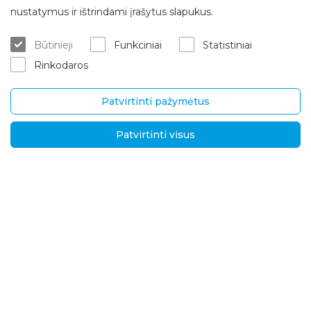
nustatymus ir ištrindami įrašytus slapukus.
Kur įsigyti
ES projektai
Būtinieji
Funkciniai
Statistiniai
Matavimas/konsultacija
Apie mus
Rinkodaros
Montavimo paslaugos
Karjera
Garantinis/ pogarantinis aptar
Kontaktai
navimas
Patvirtinti pažymėtus
Pristatymas ir grąžinimas
Patvirtinti visus
UAB „Brasta Glass“
Informacija
Palemono g. 7B,
D.U.K.
Kaunas, LT-52158
Naujienos
Tel.
+370 670 00511
Privatumo politika
El. p.:
Sprendimai tarptautin
ėms rinkoms
info@brastaglass.com
Kokybės ir aplinkosaug
os politika