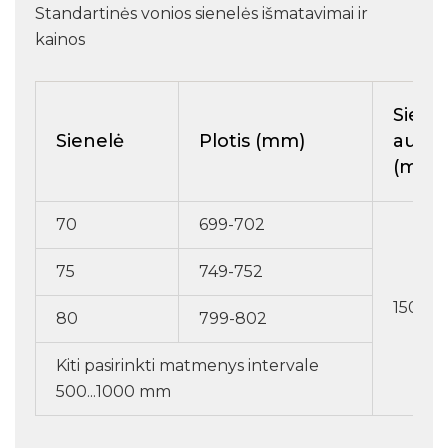
Standartinės vonios sienelės išmatavimai ir
kainos
Siene
Sienelė
Plotis (mm)
aukšt
(mm)
70
699-702
75
749-752
1500
80
799-802
Kiti pasirinkti matmenys intervale
500...1000 mm