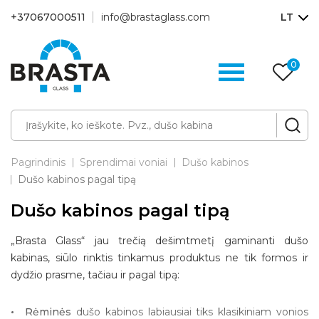
+37067000511
info@brastaglass.com
LT
0
Pa
p
Pagrindinis
Sprendimai voniai
Dušo kabinos
Dušo kabinos pagal tipą
Dušo kabinos pagal tipą
„Brasta Glass“ jau trečią dešimtmetį gaminanti dušo
kabinas, siūlo rinktis tinkamus produktus ne tik formos ir
dydžio prasme, tačiau ir pagal tipą:
Rėminės
dušo kabinos labiausiai tiks klasikiniam vonios