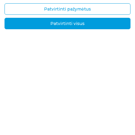
Garantinis/ pogarantinis aptar
Kontaktai
navimas
Patvirtinti pažymėtus
Pristatymas ir grąžinimas
Patvirtinti visus
UAB „Brasta Glass“
Informacija
Palemono g. 7B,
D.U.K.
Kaunas, LT-52158
Naujienos
Tel.
+370 670 00511
Privatumo politika
El. p.:
Sprendimai tarptautin
ėms rinkoms
info@brastaglass.com
Kokybės ir aplinkosaug
os politika