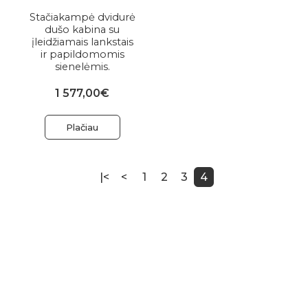
Stačiakampė dvidurė
dušo kabina su
įleidžiamais lankstais
ir papildomomis
sienelėmis.
1 577,00€
Plačiau
|<
<
1
2
3
4