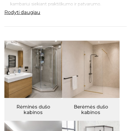
kambariui siekiant praktiškumo ir patvarumo.
Rodyti daugiau
Vonios kambario mados tendencijų viršūnėse karaliauja
berėmės
dušo kabinos. Lyginant su rėminėmis dušo
kabinomis, berėmių didžiausias pranašumas - estetika,
lengvumas ir erdvės pojūtis. Be to, jas daug lengviau
prižiūrėti ir valyti.
Keturių sienelių
BOX tipo
dušo kabiną verta rinktis
tuomet, kai sudėtinga įrengti hidroizoliaciją ar priklijuoti
plyteles. Tai ypač populiarus sprendimas rastiniuose ar
mediniuose namuose, sodo nameliuose. Sieneles galima
rinktis tik iš stiklo arba derinti su sienelėmis iš aukšto
slėgio laminato.
Rėminės dušo
Berėmės dušo
kabinos
kabinos