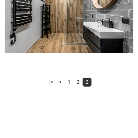
|<
<
1
2
3