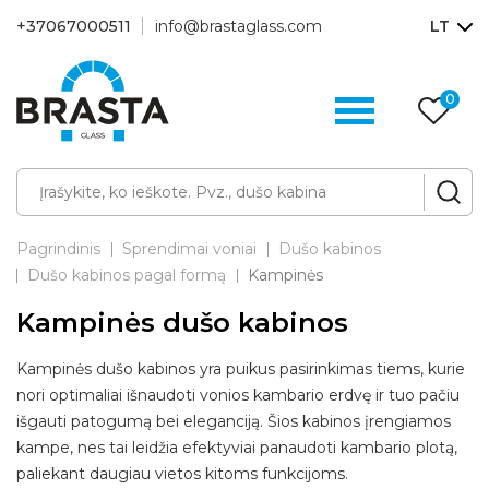
+37067000511
info@brastaglass.com
LT
0
Pa
p
Pagrindinis
Sprendimai voniai
Dušo kabinos
Dušo kabinos pagal formą
Kampinės
Kampinės dušo kabinos
Kampinės dušo kabinos yra puikus pasirinkimas tiems, kurie
nori optimaliai išnaudoti vonios kambario erdvę ir tuo pačiu
išgauti patogumą bei eleganciją. Šios kabinos įrengiamos
kampe, nes tai leidžia efektyviai panaudoti kambario plotą,
paliekant daugiau vietos kitoms funkcijoms.