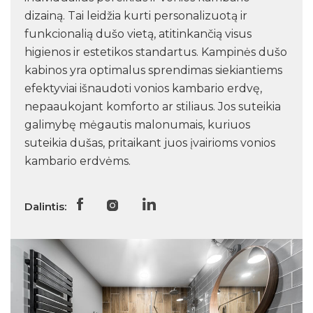
dizainą. Tai leidžia kurti personalizuotą ir
funkcionalią dušo vietą, atitinkančią visus
higienos ir estetikos standartus. Kampinės dušo
kabinos yra optimalus sprendimas siekiantiems
efektyviai išnaudoti vonios kambario erdvę,
nepaaukojant komforto ar stiliaus. Jos suteikia
galimybę mėgautis malonumais, kuriuos
suteikia dušas, pritaikant juos įvairioms vonios
kambario erdvėms.
Dalintis: