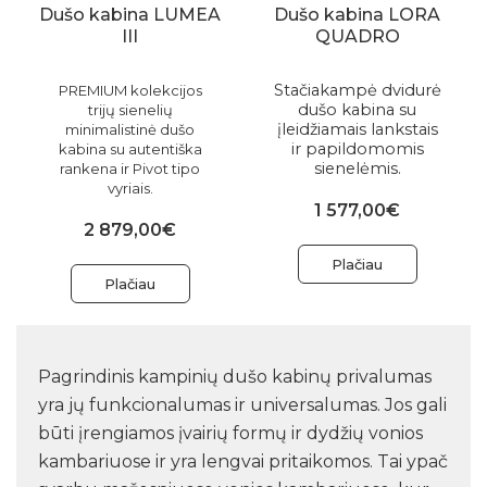
Dušo kabina LUMEA
Dušo kabina LORA
III
QUADRO
Stačiakampė dvidurė
PREMIUM kolekcijos
dušo kabina su
trijų sienelių
įleidžiamais lankstais
minimalistinė dušo
ir papildomomis
kabina su autentiška
sienelėmis.
rankena ir Pivot tipo
vyriais.
1 577,00€
2 879,00€
Plačiau
Plačiau
Pagrindinis kampinių dušo kabinų privalumas
yra jų funkcionalumas ir universalumas. Jos gali
būti įrengiamos įvairių formų ir dydžių vonios
kambariuose ir yra lengvai pritaikomos. Tai ypač