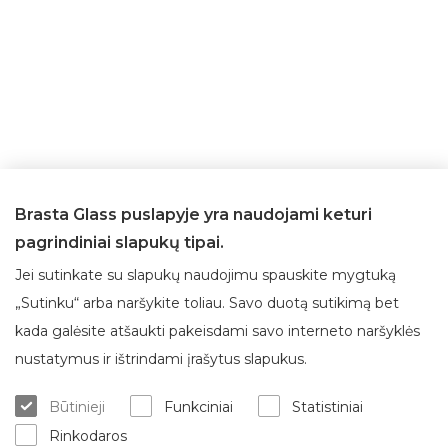
Brasta Glass puslapyje yra naudojami keturi
pagrindiniai slapukų tipai.
Jei sutinkate su slapukų naudojimu spauskite mygtuką
„Sutinku“ arba naršykite toliau. Savo duotą sutikimą bet
kada galėsite atšaukti pakeisdami savo interneto naršyklės
Apie Brasta Glass
Klientų aptarnavimas
nustatymus ir ištrindami įrašytus slapukus.
Kur įsigyti
ES projektai
Būtinieji
Funkciniai
Statistiniai
Matavimas/konsultacija
Apie mus
Rinkodaros
Montavimo paslaugos
Karjera