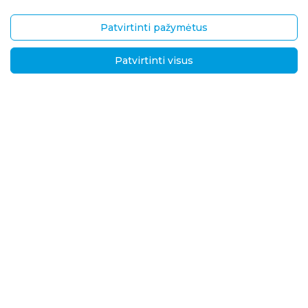
Garantinis/ pogarantinis aptar
Kontaktai
navimas
Patvirtinti pažymėtus
Pristatymas ir grąžinimas
Patvirtinti visus
UAB „Brasta Glass“
Informacija
Palemono g. 7B,
D.U.K.
Kaunas, LT-52158
Naujienos
Tel.
+370 670 00511
Privatumo politika
El. p.:
Sprendimai tarptautin
ėms rinkoms
info@brastaglass.com
Kokybės ir aplinkosaug
os politika