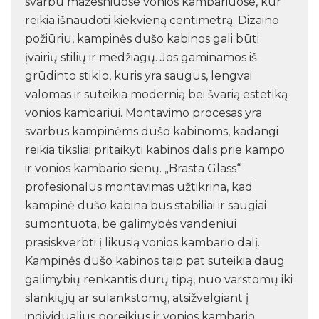
svarbu mažesniuose vonios kambariuose, kur
reikia išnaudoti kiekvieną centimetrą. Dizaino
požiūriu, kampinės dušo kabinos gali būti
įvairių stilių ir medžiagų. Jos gaminamos iš
grūdinto stiklo, kuris yra saugus, lengvai
valomas ir suteikia modernią bei švarią estetiką
vonios kambariui. Montavimo procesas yra
svarbus kampinėms dušo kabinoms, kadangi
reikia tiksliai pritaikyti kabinos dalis prie kampo
ir vonios kambario sienų. „Brasta Glass“
profesionalus montavimas užtikrina, kad
kampinė dušo kabina bus stabiliai ir saugiai
sumontuota, be galimybės vandeniui
prasiskverbti į likusią vonios kambario dalį.
Kampinės dušo kabinos taip pat suteikia daug
galimybių renkantis durų tipą, nuo varstomų iki
slankiųjų ar sulankstomų, atsižvelgiant į
individualius poreikius ir vonios kambario