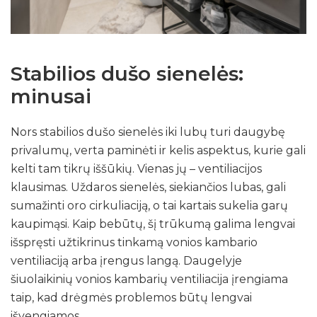
Stabilios dušo sienelės:
minusai
Nors stabilios dušo sienelės iki lubų turi daugybę
privalumų, verta paminėti ir kelis aspektus, kurie gali
kelti tam tikrų iššūkių. Vienas jų – ventiliacijos
klausimas. Uždaros sienelės, siekiančios lubas, gali
sumažinti oro cirkuliaciją, o tai kartais sukelia garų
kaupimąsi. Kaip bebūtų, šį trūkumą galima lengvai
išspręsti užtikrinus tinkamą vonios kambario
ventiliaciją arba įrengus langą. Daugelyje
šiuolaikinių vonios kambarių ventiliacija įrengiama
taip, kad drėgmės problemos būtų lengvai
išvengiamos.