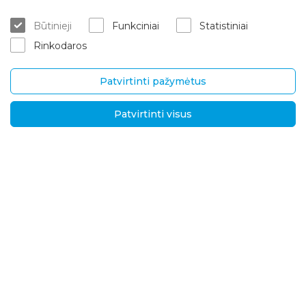
Kur įsigyti
ES projektai
Būtinieji
Funkciniai
Statistiniai
Matavimas/konsultacija
Apie mus
Rinkodaros
Montavimo paslaugos
Karjera
Garantinis/ pogarantinis aptar
Kontaktai
navimas
Patvirtinti pažymėtus
Pristatymas ir grąžinimas
Patvirtinti visus
UAB „Brasta Glass“
Informacija
Palemono g. 7B,
D.U.K.
Kaunas, LT-52158
Naujienos
Tel.
+370 670 00511
Privatumo politika
El. p.:
Sprendimai tarptautin
ėms rinkoms
info@brastaglass.com
Kokybės ir aplinkosaug
os politika