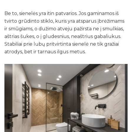
Be to, sienelės yra itin patvarios. Jos gaminamos iš
tvirto grūdinto stiklo, kuris yra atsparus įbrėžimams
ir smūgiams, o dužimo atveju pažirsta ne į smulkias,
aštrias šukes, o į gludesnius, neaštrius gabaliukus.
Stabiliai prie lubų pritvirtinta sienelė ne tik gražiai
atrodys, bet ir tarnaus ilgus metus.