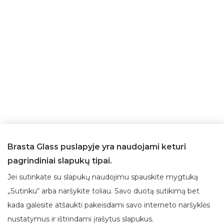
Brasta Glass puslapyje yra naudojami keturi
pagrindiniai slapukų tipai.
Jei sutinkate su slapukų naudojimu spauskite mygtuką
„Sutinku“ arba naršykite toliau. Savo duotą sutikimą bet
kada galėsite atšaukti pakeisdami savo interneto naršyklės
Apie Brasta Glass
Klientų aptarnavimas
nustatymus ir ištrindami įrašytus slapukus.