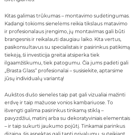
Kitas galimas trūkumas – montavimo sudėtingumas.
Kadangi tokioms sienelėms reikia tikslaus matavimo
ir profesionalaus įrengimo, jų montavimas gali būti
brangesnis ir reikalauti daugiau laiko. Kita vertus,
pasikonsultavus su specialistais ir pasirinkus patikimą
tiekėją, ši investicija greitai atsiperka tiek
ilgaamžiškumu, tiek patogumu. Čia jums padėti gali
„Brasta Glass“ profesionalai – susisiekite, aptarsime
jūsų individualų variantą!
Aukštos dušo sienelės taip pat gali vizualiai mažinti
erdvę ir taip mažuose vonios kambariuose. To
išvengti galima pasirinkus tinkamą stiklą –
pavyzdžiui, matinį arba su dekoratyviniais elementais
– ir taip sukurti jaukumo pojūtį. Tinkamai parinkus
dizainą, šis aspektas gali tapti privalumu, suteikiant