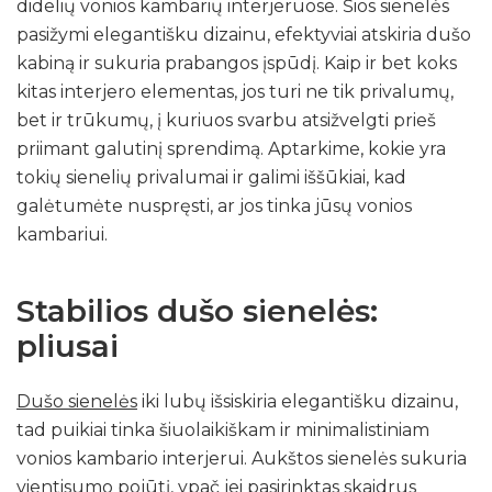
didelių vonios kambarių interjeruose. Šios sienelės
pasižymi elegantišku dizainu, efektyviai atskiria dušo
kabiną ir sukuria prabangos įspūdį. Kaip ir bet koks
kitas interjero elementas, jos turi ne tik privalumų,
bet ir trūkumų, į kuriuos svarbu atsižvelgti prieš
priimant galutinį sprendimą. Aptarkime, kokie yra
tokių sienelių privalumai ir galimi iššūkiai, kad
galėtumėte nuspręsti, ar jos tinka jūsų vonios
kambariui.
Stabilios dušo sienelės:
pliusai
Dušo sienelės
iki lubų išsiskiria elegantišku dizainu,
tad puikiai tinka šiuolaikiškam ir minimalistiniam
vonios kambario interjerui. Aukštos sienelės sukuria
vientisumo pojūtį, ypač jei pasirinktas skaidrus