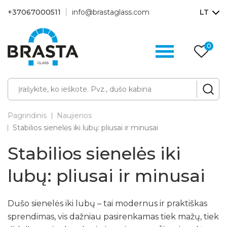
+37067000511
info@brastaglass.com
LT
0
Pa
p
Pagrindinis
Naujienos
Stabilios sienelės iki lubų: pliusai ir minusai
Stabilios sienelės iki
lubų: pliusai ir minusai
Dušo sienelės iki lubų – tai modernus ir praktiškas
sprendimas, vis dažniau pasirenkamas tiek mažų, tiek