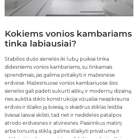
Kokiems vonios kambariams
tinka labiausiai?
Stabilios dušo sienelės iki lubų puikiai tinka
didesniems vonios kambariams, su tinkamais
sprendimais, jas galima pritaikyti ir mažesnėse
erdvėse. Mažesniuose vonios kambariuose šios
sienelės gali padėti sukurti aiškų ir modernų dizainą,
nes aukšta stiklo konstrukcija vizualiai neapkrauna
erdvės ir išlaiko ją šviesią, o skaidrus stiklas leidžia
šviesai laisvai sklisti, tad net ir nedidelės patalpos
atrodo erdvesnės ir atviresnės. Pasirinkus matinį
arba tonuotą stiklą, galima išlaikyti privatumą ir