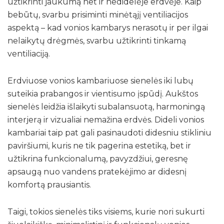
užtikrinti jaukumą net ir nedidelėje erdvėje. Kaip
bebūtų, svarbu prisiminti minėtąjį ventiliacijos
aspektą – kad vonios kambarys nerasotų ir per ilgai
nelaikytų drėgmės, svarbu užtikrinti tinkamą
ventiliaciją.
Erdviuose vonios kambariuose sienelės iki lubų
suteikia prabangos ir vientisumo įspūdį. Aukštos
sienelės leidžia išlaikyti subalansuotą, harmoningą
interjerą ir vizualiai nemažina erdvės. Dideli vonios
kambariai taip pat gali pasinaudoti didesniu stikliniu
paviršiumi, kuris ne tik pagerina estetiką, bet ir
užtikrina funkcionalumą, pavyzdžiui, geresnę
apsaugą nuo vandens pratekėjimo ar didesnį
komfortą prausiantis.
Taigi, tokios sienelės tiks visiems, kurie nori sukurti