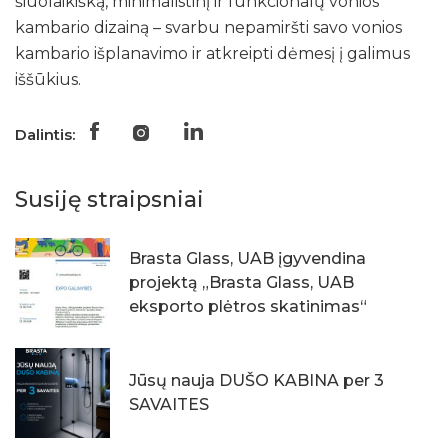
šiuolaikišką, minimalistinį ir funkcionalų vonios
kambario dizainą – svarbu nepamiršti savo vonios
kambario išplanavimo ir atkreipti dėmesį į galimus
iššūkius.
Dalintis:
Susiję straipsniai
Brasta Glass, UAB įgyvendina
projektą „Brasta Glass, UAB
eksporto plėtros skatinimas“
Jūsų nauja DUŠO KABINA per 3
SAVAITES