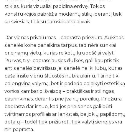
stiklas, kuris vizualiai padidina erdvę. Tokios
konstrukcijos pabrėžia modernų stilių, derantį tiek
su šviesiais, tiek su tamsiais atspalviais.
Dar vienas privalumas – paprasta priežiūra. Aukštos
sienelės kone panaikina tarpus, tad nėra sunkiai
prieinamų vietų, kurias reikėtų kruopščiai valyti.
Purvas, t. y., paprasčiausios dulkės, gali kauptis tik
ant sienelės paviršiaus jei sienelė ne iki lubų, kurias
pašalinsite vienu šluostės nubraukimu. Tai ne tik
palengvina valymą, bet ir padeda palaikyti estetišką
vonios kambario išvaizdą – praktiškas ir stilingas
pasirinkimas, derantis prie įvairių poreikių. Priežiūra
paprasta dar ir tuo, kad jos prie sienos gali būti
tvirtinamos profiliais ar lankstais, be jokių papildomų
detalų – todėl tiek prižiūrėti, tiek valyti sieneles yra
itin paprasta.