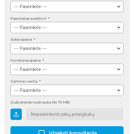
Pasirinktas aukštis H
Stiklo spalva
Furnitūros spalva
Gaminio varčia
Dušo erdvės nuotrauka (Iki 75 MB)
Nepasirinkote jokių prisegtukų
Užsakyti konsultaciją