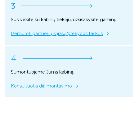
3
Susisiekite su kabinų tiekėju, užsisakykite gaminį.
Peržiūrėti partnerių sąrašą/prekybos taškus
4
Sumontuojame Jums kabiną.
Konsultuotis dėl montavimo