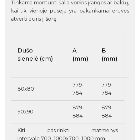
Tinkama montuoti šalia vonios įrangos ar baldų,
kai tik vienoje pusėje yra pakankamai erdvės
atverti duris į išorę.
Dušo
A
B
Sie
sienelė (cm)
(mm)
(mm)
auk
779-
779-
80x80
784
784
879-
879-
90x90
20
884
884
Kiti pasirinkti matmenys
intervale 700...1000x700...1000 mm