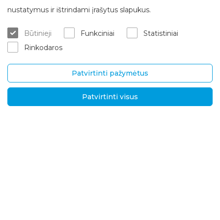
Apie Brasta Glass
Klientų aptarnavimas
nustatymus ir ištrindami įrašytus slapukus.
Kur įsigyti
ES projektai
Būtinieji
Funkciniai
Statistiniai
Matavimas/konsultacija
Apie mus
Rinkodaros
Montavimo paslaugos
Karjera
Garantinis/ pogarantinis aptar
Kontaktai
navimas
Patvirtinti pažymėtus
Pristatymas ir grąžinimas
Patvirtinti visus
UAB „Brasta Glass“
Informacija
Palemono g. 7B,
D.U.K.
Kaunas, LT-52158
Naujienos
Tel.
+370 670 00511
Privatumo politika
El. p.:
Sprendimai tarptautin
ėms rinkoms
info@brastaglass.com
Kokybės ir aplinkosaug
os politika