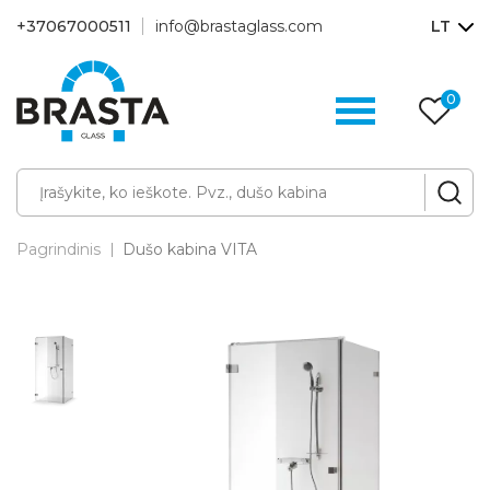
+37067000511
info@brastaglass.com
LT
0
Pa
p
Pagrindinis
Dušo kabina VITA