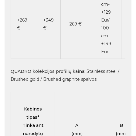
cm-
+129
+269
+349
Eur/
+269 €
+24
€
€
100
cm -
+149
Eur
QUADRO kolekcijos profilių kaina:
Stainless steel /
Brushed gold / Brushed graphite spalvos
Kabinos
tipas*
Tinka ant
A
B
nurodytų
(mm)
(mm)