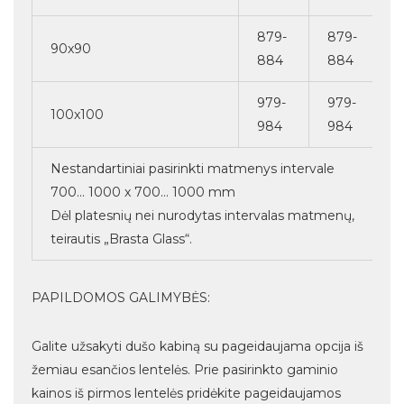
879-
879-
90x90
884
884
979-
979-
100x100
984
984
Nestandartiniai pasirinkti matmenys intervale
700... 1000 x 700... 1000 mm
Dėl platesnių nei nurodytas intervalas matmenų,
teirautis „Brasta Glass“.
PAPILDOMOS GALIMYBĖS:
Galite užsakyti dušo kabiną su pageidaujama opcija iš
žemiau esančios lentelės. Prie pasirinkto gaminio
kainos iš pirmos lentelės pridėkite pageidaujamos