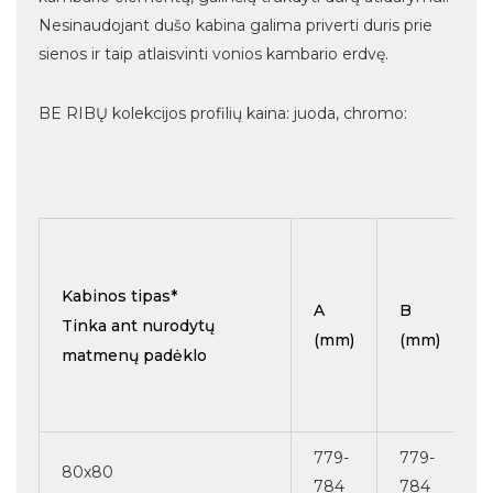
Nesinaudojant dušo kabina galima priverti duris prie
sienos ir taip atlaisvinti vonios kambario erdvę.
BE RIBŲ kolekcijos profilių kaina: juoda, chromo:
Kabinos tipas*
A
B
Tinka ant nurodytų
(mm)
(mm)
matmenų padėklo
779-
779-
80x80
784
784