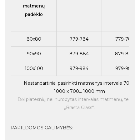
matmenų
padėklo
80x80
779-784
779-784
90x90
879-884
879-884
100x100
979-984
979-984
Nestandartiniai pasirinkti matmenys intervale 700...
1000 x 700... 1000 mm
Dėl platesnių nei nurodytas intervalas matmenų, teirauti
„Brasta Glass“.
PAPILDOMOS GALIMYBĖS: