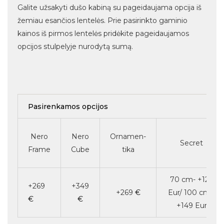
Galite užsakyti dušo kabiną su pageidaujama opcija iš
žemiau esančios lentelės. Prie pasirinkto gaminio
kainos iš pirmos lentelės pridėkite pageidaujamos
opcijos stulpelyje nurodytą sumą.
Pasirenkamos opcijos
Nero
Nero
Ornamen-
Secret
Frame
Cube
tika
70 cm- +129
+269
+349
+269
€
Eur/ 100 cm -
€
€
+149 Eur