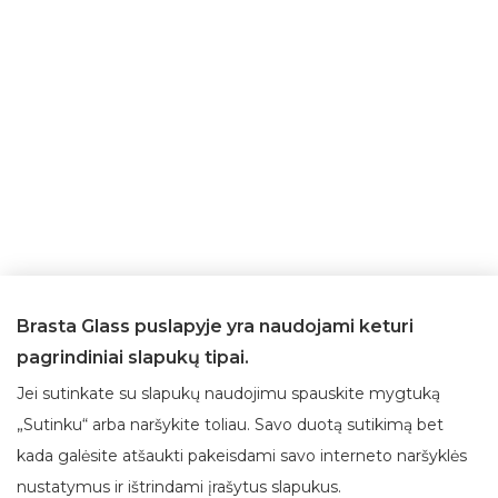
Brasta Glass puslapyje yra naudojami keturi
pagrindiniai slapukų tipai.
Jei sutinkate su slapukų naudojimu spauskite mygtuką
„Sutinku“ arba naršykite toliau. Savo duotą sutikimą bet
kada galėsite atšaukti pakeisdami savo interneto naršyklės
Apie Brasta Glass
Klientų aptarnavimas
nustatymus ir ištrindami įrašytus slapukus.