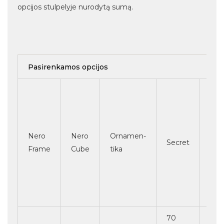
opcijos stulpelyje nurodytą sumą.
Pasirenkamos opcijos
Įvai
plėv
aps
vie
Nero
Nero
Ornamen-
Secret
veid
Frame
Cube
tika
cha
nas,
mati
kt.
70