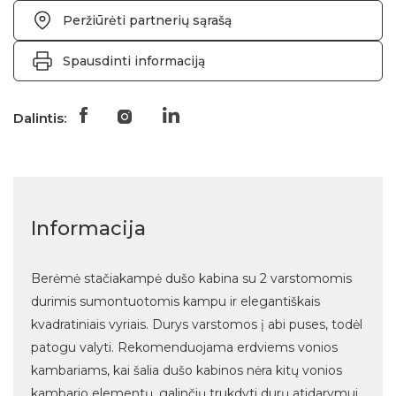
Peržiūrėti partnerių sąrašą
Spausdinti informaciją
Dalintis:
Informacija
Berėmė stačiakampė dušo kabina su 2 varstomomis
durimis sumontuotomis kampu ir elegantiškais
kvadratiniais vyriais. Durys varstomos į abi puses, todėl
patogu valyti. Rekomenduojama erdviems vonios
kambariams, kai šalia dušo kabinos nėra kitų vonios
kambario elementų, galinčių trukdyti durų atidarymui.