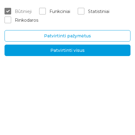
Kur įsigyti
ES projektai
Būtinieji
Funkciniai
Statistiniai
Matavimas/konsultacija
Apie mus
Rinkodaros
Montavimo paslaugos
Karjera
Garantinis/ pogarantinis aptar
Kontaktai
navimas
Patvirtinti pažymėtus
Pristatymas ir grąžinimas
Patvirtinti visus
UAB „Brasta Glass“
Informacija
Palemono g. 7B,
D.U.K.
Kaunas, LT-52158
Naujienos
Tel.
+370 670 00511
Privatumo politika
El. p.:
Sprendimai tarptautin
ėms rinkoms
info@brastaglass.com
Kokybės ir aplinkosaug
os politika