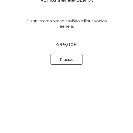
Vonios sienelė BERTA
Sulankstoma skandinaviško stiliaus vonios
sienelė.
499,00€
Plačiau