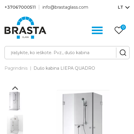
+37067000511
info@brastaglass.com
LT
0
Pa
p
Pagrindinis
Dušo kabina LIEPA QUADRO