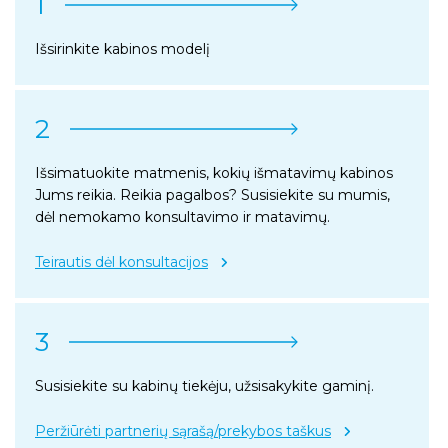
1
Išsirinkite kabinos modelį
2
Išsimatuokite matmenis, kokių išmatavimų kabinos
Jums reikia. Reikia pagalbos? Susisiekite su mumis,
dėl nemokamo konsultavimo ir matavimų.
Teirautis dėl konsultacijos
3
Susisiekite su kabinų tiekėju, užsisakykite gaminį.
Peržiūrėti partnerių sąrašą/prekybos taškus